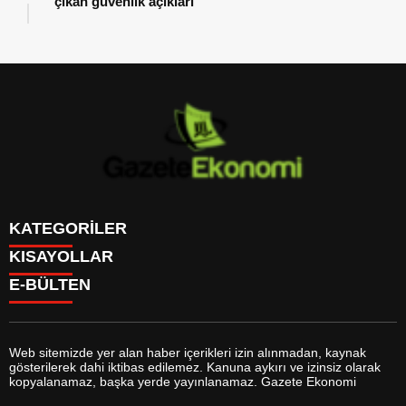
çıkan güvenlik açıkları
KATEGORİLER
KISAYOLLAR
GÜNDEM
E-BÜLTEN
DÜNYA
BURÇLAR
SİYASET
CANLI BORSA
EKONOMİ
CANLI SONUÇLAR
SPOR
CANLI TV
MAGAZİN
Web sitemizde yer alan haber içerikleri izin alınmadan, kaynak
FİKSTÜR
SAĞLIK
gösterilerek dahi iktibas edilemez. Kanuna aykırı ve izinsiz olarak
FİRMA EKLE
EĞİTİM
gazeteekonomi.com
e-bültenine abone olarak, tarafınıza haber,
kopyalanamaz, başka yerde yayınlanamaz. Gazete Ekonomi
FİRMA REHBERİ
YAŞAM
duyuru ve kampanya içerikli e-postaların gönderilmesini kabul etmiş
GAZETELER
TEKNOLOJİ