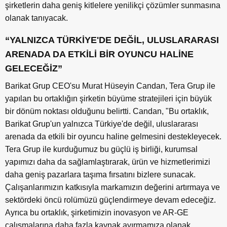
şirketlerin daha geniş kitlelere yenilikçi çözümler sunmasına
olanak tanıyacak.
“YALNIZCA TÜRKİYE'DE DEĞİL, ULUSLARARASI
ARENADA DA ETKİLİ BİR OYUNCU HALİNE
GELECEĞİZ”
Barikat Grup CEO'su Murat Hüseyin Candan, Tera Grup ile
yapılan bu ortaklığın şirketin büyüme stratejileri için büyük
bir dönüm noktası olduğunu belirtti. Candan, "Bu ortaklık,
Barikat Grup'un yalnızca Türkiye'de değil, uluslararası
arenada da etkili bir oyuncu haline gelmesini destekleyecek.
Tera Grup ile kurduğumuz bu güçlü iş birliği, kurumsal
yapımızı daha da sağlamlaştırarak, ürün ve hizmetlerimizi
daha geniş pazarlara taşıma fırsatını bizlere sunacak.
Çalışanlarımızın katkısıyla markamızın değerini artırmaya ve
sektördeki öncü rolümüzü güçlendirmeye devam edeceğiz.
Ayrıca bu ortaklık, şirketimizin inovasyon ve AR-GE
çalışmalarına daha fazla kaynak ayırmamıza olanak