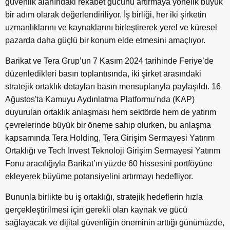
güvenlik alanındaki rekabet gücünü artırmaya yönelik büyük
bir adım olarak değerlendiriliyor. İş birliği, her iki şirketin
uzmanlıklarını ve kaynaklarını birleştirerek yerel ve küresel
pazarda daha güçlü bir konum elde etmesini amaçlıyor.
Barikat ve Tera Grup’un 7 Kasım 2024 tarihinde Feriye’de
düzenledikleri basın toplantısında, iki şirket arasındaki
stratejik ortaklık detayları basın mensuplarıyla paylaşıldı. 16
Ağustos'ta Kamuyu Aydınlatma Platformu'nda (KAP)
duyurulan ortaklık anlaşması hem sektörde hem de yatırım
çevrelerinde büyük bir öneme sahip olurken, bu anlaşma
kapsamında Tera Holding, Tera Girişim Sermayesi Yatırım
Ortaklığı ve Tech Invest Teknoloji Girişim Sermayesi Yatırım
Fonu aracılığıyla Barikat’ın yüzde 60 hissesini portföyüne
ekleyerek büyüme potansiyelini artırmayı hedefliyor.
Bununla birlikte bu iş ortaklığı, stratejik hedeflerin hızla
gerçekleştirilmesi için gerekli olan kaynak ve gücü
sağlayacak ve dijital güvenliğin öneminin arttığı günümüzde,