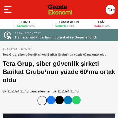
Giriş
Yap
EURO
GRAM ALTIN
FAİZ
53,4598
6.890,41
40,65
0,55%
1,09%
-0,12%
23 Mart 2026 - 07:12
uçtu
Firmalar gıda fuarlarını bu anket ile değerlendirdi
ANASAYFA
GENEL
Tera Grup, siber güvenlik şirketi Barikat Grubu’nun yüzde 60’ına ortak oldu
Tera Grup, siber güvenlik şirketi
Barikat Grubu’nun yüzde 60’ına ortak
oldu
07.11.2024 11:43
Güncellenme :
07.11.2024 11:45