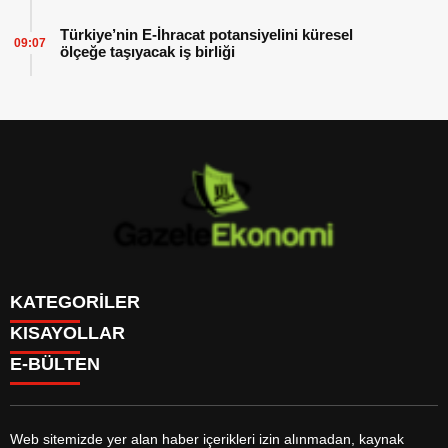
Türkiye’nin E-İhracat potansiyelini küresel
09:07
ölçeğe taşıyacak iş birliği
KATEGORİLER
KISAYOLLAR
GÜNDEM
E-BÜLTEN
DÜNYA
BURÇLAR
SİYASET
CANLI BORSA
EKONOMİ
CANLI SONUÇLAR
SPOR
CANLI TV
MAGAZİN
Web sitemizde yer alan haber içerikleri izin alınmadan, kaynak
FİKSTÜR
SAĞLIK