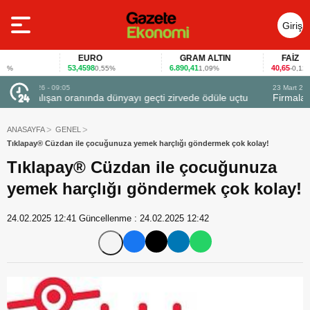
Giriş
Yap
EURO
GRAM ALTIN
FAİZ
53,4598
6.890,41
40,65
0,55%
1,09%
-0,12%
23 Mart 2026 - 07:12
uçtu
Firmalar gıda fuarlarını bu anket ile değerlendirdi
ANASAYFA
GENEL
Tıklapay® Cüzdan ile çocuğunuza yemek harçlığı göndermek çok kolay!
Tıklapay® Cüzdan ile çocuğunuza
yemek harçlığı göndermek çok kolay!
24.02.2025 12:41
Güncellenme :
24.02.2025 12:42