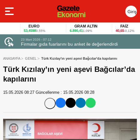
Giriş
Yap
EURO
GRAM ALTIN
FAİZ
53,4598
6.890,41
40,65
0,55%
1,09%
-0,12%
23 Mart 2026 - 07:12
uçtu
Firmalar gıda fuarlarını bu anket ile değerlendirdi
ANASAYFA
GENEL
Türk Kızılay’ın yeni aşevi Bağcılar’da kapılarını
Türk Kızılay’ın yeni aşevi Bağcılar’da
kapılarını
15.05.2026 08:27
Güncellenme :
15.05.2026 08:28