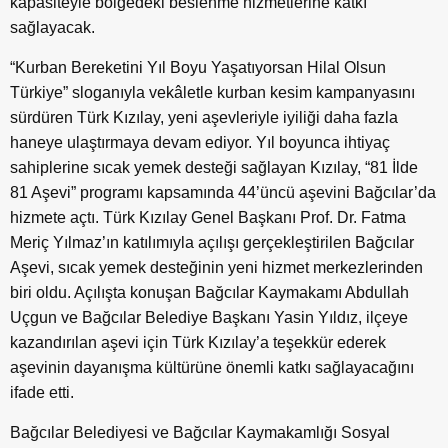
kapasiteyle bölgedeki beslenme hizmetlerine katkı
sağlayacak.
“Kurban Bereketini Yıl Boyu Yaşatıyorsan Hilal Olsun
Türkiye” sloganıyla vekâletle kurban kesim kampanyasını
sürdüren Türk Kızılay, yeni aşevleriyle iyiliği daha fazla
haneye ulaştırmaya devam ediyor. Yıl boyunca ihtiyaç
sahiplerine sıcak yemek desteği sağlayan Kızılay, “81 İlde
81 Aşevi” programı kapsamında 44’üncü aşevini Bağcılar’da
hizmete açtı. Türk Kızılay Genel Başkanı Prof. Dr. Fatma
Meriç Yılmaz’ın katılımıyla açılışı gerçekleştirilen Bağcılar
Aşevi, sıcak yemek desteğinin yeni hizmet merkezlerinden
biri oldu. Açılışta konuşan Bağcılar Kaymakamı Abdullah
Uçgun ve Bağcılar Belediye Başkanı Yasin Yıldız, ilçeye
kazandırılan aşevi için Türk Kızılay’a teşekkür ederek
aşevinin dayanışma kültürüne önemli katkı sağlayacağını
ifade etti.
Bağcılar Belediyesi ve Bağcılar Kaymakamlığı Sosyal