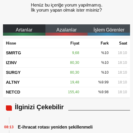
Henüz bu içeriğe yorum yapılmamış.
İlk yorum yapan olmak ister misiniz?
Artanlar
Azalanlar
İşlem Görenler
Hisse
Fiyat
Fark
Saat
SMRTG
9,68
%10
18:10
IZINV
80,30
%10
18:10
SURGY
80,30
%10
18:10
ALTNY
19,48
%9.99
18:10
NETCD
155,40
%9.98
18:10
İlginizi Çekebilir
E-ihracat rotası yeniden şekillenmeli
08:13