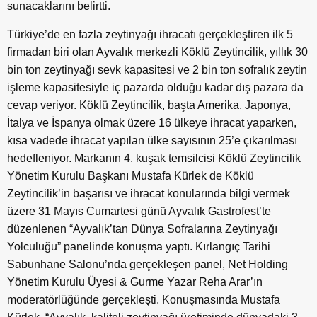
sunacaklarını belirtti.
Türkiye’de en fazla zeytinyağı ihracatı gerçekleştiren ilk 5
firmadan biri olan Ayvalık merkezli Köklü Zeytincilik, yıllık 30
bin ton zeytinyağı sevk kapasitesi ve 2 bin ton sofralık zeytin
işleme kapasitesiyle iç pazarda olduğu kadar dış pazara da
cevap veriyor. Köklü Zeytincilik, başta Amerika, Japonya,
İtalya ve İspanya olmak üzere 16 ülkeye ihracat yaparken,
kısa vadede ihracat yapılan ülke sayısının 25’e çıkarılması
hedefleniyor. Markanın 4. kuşak temsilcisi Köklü Zeytincilik
Yönetim Kurulu Başkanı Mustafa Kürlek de Köklü
Zeytincilik’in başarısı ve ihracat konularında bilgi vermek
üzere 31 Mayıs Cumartesi günü Ayvalık Gastrofest’te
düzenlenen “Ayvalık’tan Dünya Sofralarına Zeytinyağı
Yolculuğu” panelinde konuşma yaptı. Kırlangıç Tarihi
Sabunhane Salonu’nda gerçekleşen panel, Net Holding
Yönetim Kurulu Üyesi & Gurme Yazar Reha Arar’ın
moderatörlüğünde gerçekleşti. Konuşmasında Mustafa