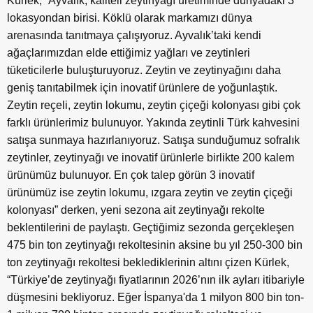
Kürlek, “Ayvalık, kaliteli zeytinyağı üretiminde dünyadaki 3
lokasyondan birisi. Köklü olarak markamızı dünya
arenasında tanıtmaya çalışıyoruz. Ayvalık’taki kendi
ağaçlarımızdan elde ettiğimiz yağları ve zeytinleri
tüketicilerle buluşturuyoruz. Zeytin ve zeytinyağını daha
geniş tanıtabilmek için inovatif ürünlere de yoğunlaştık.
Zeytin reçeli, zeytin lokumu, zeytin çiçeği kolonyası gibi çok
farklı ürünlerimiz bulunuyor. Yakında zeytinli Türk kahvesini
satışa sunmaya hazırlanıyoruz. Satışa sunduğumuz sofralık
zeytinler, zeytinyağı ve inovatif ürünlerle birlikte 200 kalem
ürünümüz bulunuyor. En çok talep görün 3 inovatif
ürünümüz ise zeytin lokumu, ızgara zeytin ve zeytin çiçeği
kolonyası” derken, yeni sezona ait zeytinyağı rekolte
beklentilerini de paylaştı. Geçtiğimiz sezonda gerçekleşen
475 bin ton zeytinyağı rekoltesinin aksine bu yıl 250-300 bin
ton zeytinyağı rekoltesi beklediklerinin altını çizen Kürlek,
“Türkiye’de zeytinyağı fiyatlarının 2026’nın ilk ayları itibariyle
düşmesini bekliyoruz. Eğer İspanya'da 1 milyon 800 bin ton-