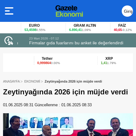
Giriş
Yap
EURO
GRAM ALTIN
FAİZ
53,4598
6.890,41
40,65
0,55%
1,09%
-0,12%
23 Mart 2026 - 07:12
uçtu
Firmalar gıda fuarlarını bu anket ile değerlendirdi
Tether
XRP
0,999864
1,41
0.00%
1.79%
ANASAYFA
EKONOMİ
Zeytinyağında 2026 için müjde verdi
Zeytinyağında 2026 için müjde verdi
01.06.2025 08:31
Güncellenme :
01.06.2025 08:33