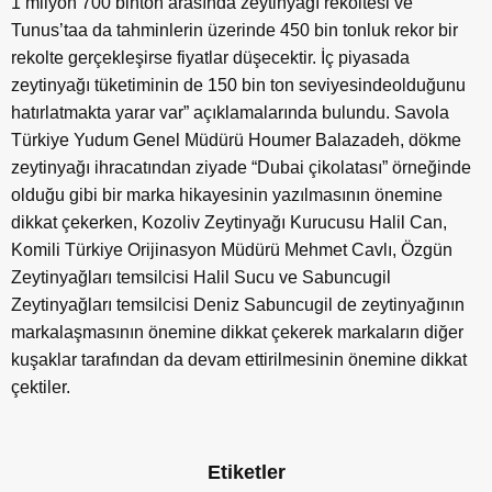
1 milyon 700 binton arasında zeytinyağı rekoltesi ve
Tunus’taa da tahminlerin üzerinde 450 bin tonluk rekor bir
rekolte gerçekleşirse fiyatlar düşecektir. İç piyasada
zeytinyağı tüketiminin de 150 bin ton seviyesindeolduğunu
hatırlatmakta yarar var” açıklamalarında bulundu. Savola
Türkiye Yudum Genel Müdürü Houmer Balazadeh, dökme
zeytinyağı ihracatından ziyade “Dubai çikolatası” örneğinde
olduğu gibi bir marka hikayesinin yazılmasının önemine
dikkat çekerken, Kozoliv Zeytinyağı Kurucusu Halil Can,
Komili Türkiye Orijinasyon Müdürü Mehmet Cavlı, Özgün
Zeytinyağları temsilcisi Halil Sucu ve Sabuncugil
Zeytinyağları temsilcisi Deniz Sabuncugil de zeytinyağının
markalaşmasının önemine dikkat çekerek markaların diğer
kuşaklar tarafından da devam ettirilmesinin önemine dikkat
çektiler.
Etiketler