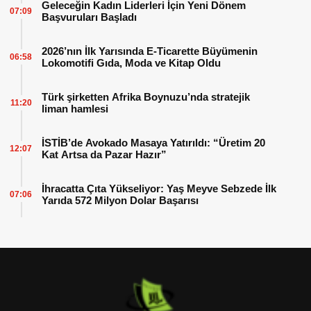
Geleceğin Kadın Liderleri İçin Yeni Dönem
07:09
Başvuruları Başladı
2026’nın İlk Yarısında E-Ticarette Büyümenin
06:58
Lokomotifi Gıda, Moda ve Kitap Oldu
Türk şirketten Afrika Boynuzu’nda stratejik
11:20
liman hamlesi
İSTİB’de Avokado Masaya Yatırıldı: “Üretim 20
12:07
Kat Artsa da Pazar Hazır”
İhracatta Çıta Yükseliyor: Yaş Meyve Sebzede İlk
07:06
Yarıda 572 Milyon Dolar Başarısı