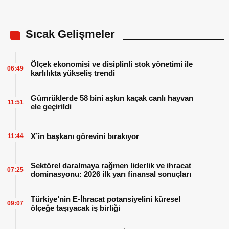
Sıcak Gelişmeler
Ölçek ekonomisi ve disiplinli stok yönetimi ile
06:49
karlılıkta yükseliş trendi
Gümrüklerde 58 bini aşkın kaçak canlı hayvan
11:51
ele geçirildi
X’in başkanı görevini bırakıyor
11:44
Sektörel daralmaya rağmen liderlik ve ihracat
07:25
dominasyonu: 2026 ilk yarı finansal sonuçları
Türkiye’nin E-İhracat potansiyelini küresel
09:07
ölçeğe taşıyacak iş birliği