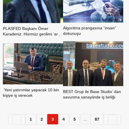
Algoritma prangasına “insan”
PLASFED Başkanı Ömer
dokunuşu
Karadeniz: Hürmüz gerilimi ‘arz’ı
vurdu sanayide tedarik ve üretim
baskısı derinleşiyor
Yeni yatırımlar yapacak 10 bin
BEST Grup ile Base Studio’ dan
kişiye iş verecek
savunma sanayiinde iş birliği
1
2
3
4
5
…
87