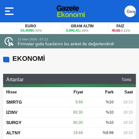
Giriş
Yap
EURO
GRAM ALTIN
FAİZ
53,4598
6.890,41
40,65
0,55%
1,09%
-0,12%
23 Mart 2026 - 07:12
uçtu
Firmalar gıda fuarlarını bu anket ile değerlendirdi
EKONOMİ
Artanlar
Tümü
Hisse
Fiyat
Fark
Saat
SMRTG
9,68
%10
18:10
IZINV
80,30
%10
18:10
SURGY
80,30
%10
18:10
ALTNY
19,48
%9.99
18:10