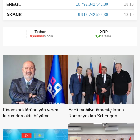
EREGL
10.792.842.541,80
18:10
AKBNK
9.913.742.524,30
18:10
Tether
XRP
0,999864
1,41
0.00%
1.79%
Finans sektörüne yön veren
Egeli mobilya ihracatçılarına
kurumdan aktif büyüme
Romanya’dan Schengen
vizesinde destek