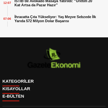
İSTİB’de Avokado Masaya Yatırıldı: “Üretim 20
12:07
Kat Artsa da Pazar Hazır”
İhracatta Çıta Yükseliyor: Yaş Meyve Sebzede İlk
07:06
Yarıda 572 Milyon Dolar Başarısı
KATEGORİLER
KISAYOLLAR
GÜNDEM
E-BÜLTEN
DÜNYA
BURÇLAR
SİYASET
CANLI BORSA
EKONOMİ