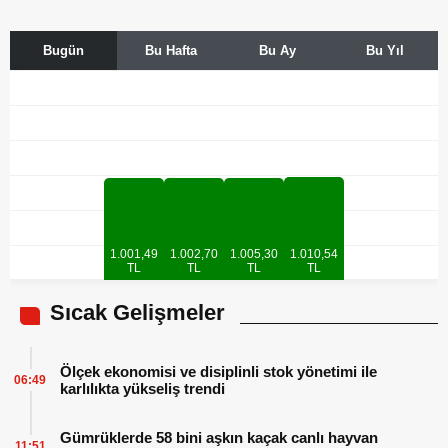
Bugün
Bu Hafta
Bu Ay
Bu Yıl
Altın
Euro
Dolar
Borsa
1.001,49
1.002,70
1.005,30
1.010,54
TL
TL
TL
TL
Sıcak Gelişmeler
Ölçek ekonomisi ve disiplinli stok yönetimi ile
06:49
karlılıkta yükseliş trendi
Gümrüklerde 58 bini aşkın kaçak canlı hayvan
11:51