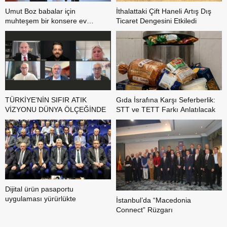
Umut Boz babalar için
İthalattaki Çift Haneli Artış Dış
muhteşem bir konsere ev
Ticaret Dengesini Etkiledi
sahipliği yaptı
TÜRKİYE’NİN SIFIR ATIK
Gıda İsrafına Karşı Seferberlik:
VİZYONU DÜNYA ÖLÇEĞİNDE
STT ve TETT Farkı Anlatılacak
Dijital ürün pasaportu
uygulaması yürürlükte
İstanbul’da “Macedonia
Connect” Rüzgarı