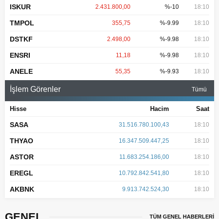
ISKUR
2.431.800,00
%-10
18:10
TMPOL
355,75
%-9.99
18:10
DSTKF
2.498,00
%-9.98
18:10
ENSRI
11,18
%-9.98
18:10
ANELE
55,35
%-9.93
18:10
İşlem Görenler
Tümü
Hisse
Hacim
Saat
SASA
31.516.780.100,43
18:10
THYAO
16.347.509.447,25
18:10
ASTOR
11.683.254.186,00
18:10
EREGL
10.792.842.541,80
18:10
AKBNK
9.913.742.524,30
18:10
GENEL
TÜM GENEL HABERLERİ