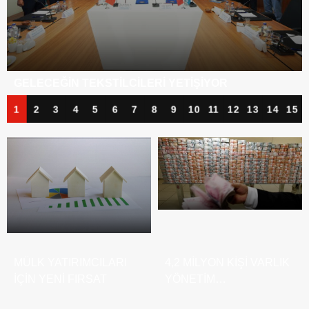
BANKA KÂRLARI ZIRVEDE, KREDI BORÇLARI
TIRMANIŞTA
1
2
3
4
5
6
7
8
9
10
11
12
13
14
15
4,2 MILYON KIŞI VARLIK
ŞEFTALI FIYATLARI BIR
YÖNETIM
GÜNDE YARI YARIYA
ŞIRKETLERININ
ERIDI