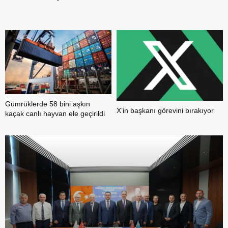
b
Gümrüklerde 58 bini aşkın
X’in başkanı görevini bırakıyor
kaçak canlı hayvan ele geçirildi