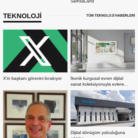
SamsaLand
TEKNOLOJİ
TÜM TEKNOLOJİ HABERLERİ
X’in başkanı görevini bırakıyor
İkonik kurgusal evren dijital
sanat koleksiyonuyla evlere
konuk oluyor
Dijital dönüşüm yolculuğuna