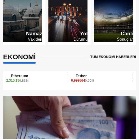
Namaz
Yol
Canlı
Vakitleri
Durumu
Sonuçlar
EKONOMİ
TÜM EKONOMİ HABERLERİ
Tether
XRP
0,999864
1,41
0.00%
1.79%