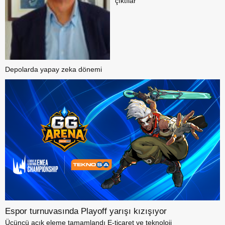
çıktılar
Depolarda yapay zeka dönemi
Espor turnuvasında Playoff yarışı kızışıyor
Üçüncü açık eleme tamamlandı E-ticaret ve teknoloji