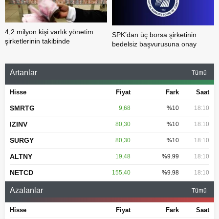
4,2 milyon kişi varlık yönetim
SPK’dan üç borsa şirketinin
şirketlerinin takibinde
bedelsiz başvurusuna onay
Artanlar
Tümü
Hisse
Fiyat
Fark
Saat
SMRTG
9,68
%10
18:10
IZINV
80,30
%10
18:10
SURGY
80,30
%10
18:10
ALTNY
19,48
%9.99
18:10
NETCD
155,40
%9.98
18:10
Azalanlar
Tümü
Hisse
Fiyat
Fark
Saat