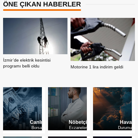
TAKIBINDE
ÖNE ÇIKAN HABERLER
Motorine 1 lira indirim geldi
Kademeli emeklilikte son durum
Canlı
Nöbetçi
Hava
Borsa
Eczaneler
Durumu