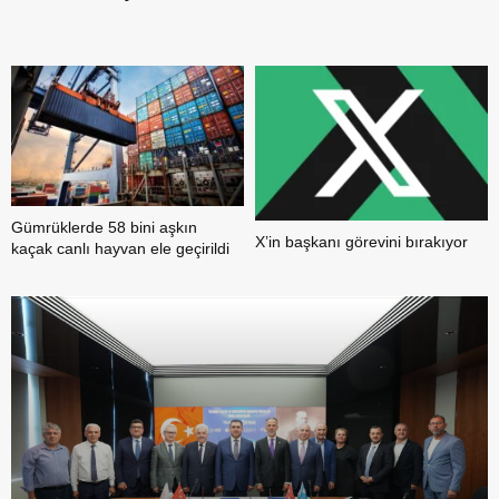
b
Gümrüklerde 58 bini aşkın
X’in başkanı görevini bırakıyor
kaçak canlı hayvan ele geçirildi