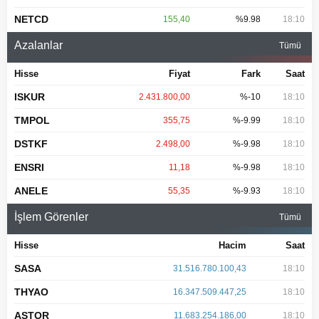
NETCD
155,40
%9.98
18:10
Azalanlar
Tümü
Hisse
Fiyat
Fark
Saat
ISKUR
2.431.800,00
%-10
18:10
TMPOL
355,75
%-9.99
18:10
DSTKF
2.498,00
%-9.98
18:10
ENSRI
11,18
%-9.98
18:10
ANELE
55,35
%-9.93
18:10
İşlem Görenler
Tümü
Hisse
Hacim
Saat
SASA
31.516.780.100,43
18:10
THYAO
16.347.509.447,25
18:10
ASTOR
11.683.254.186,00
18:10