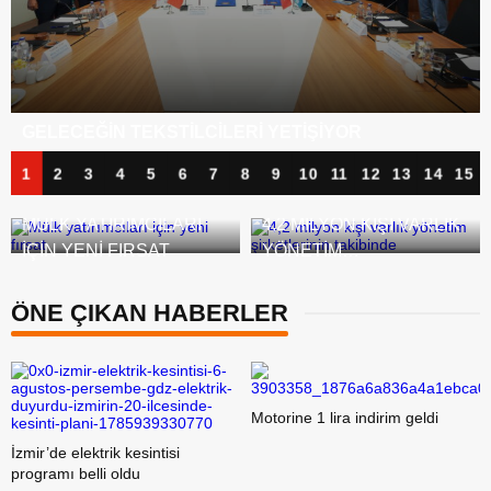
BANKA KÂRLARI ZIRVEDE, KREDI BORÇLARI
TIRMANIŞTA
1
2
3
4
5
6
7
8
9
10
11
12
13
14
15
MÜLK YATIRIMCILARI
4,2 MILYON KIŞI VARLIK
IÇIN YENI FIRSAT
YÖNETIM
ŞIRKETLERININ
TAKIBINDE
ÖNE ÇIKAN HABERLER
Motorine 1 lira indirim geldi