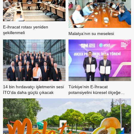
E-ihracat rotası yeniden
şekillenmeli
Malatya’nın su meselesi
14 bin hırdavatçı işletmenin sesi
Türkiye’nin E-İhracat
İTO’da daha güçlü çıkacak
potansiyelini küresel ölçeğe
taşıyacak iş birliği