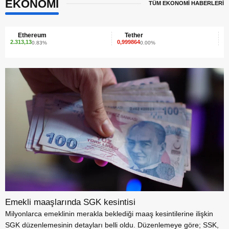
EKONOMİ
TÜM EKONOMİ HABERLERİ
Tether
XRP
0,999864
1,41
0.00%
1.79%
Emekli maaşlarında SGK kesintisi
Milyonlarca emeklinin merakla beklediği maaş kesintilerine ilişkin
SGK düzenlemesinin detayları belli oldu. Düzenlemeye göre; SSK,