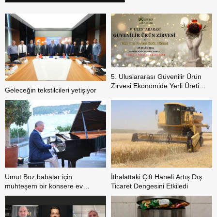
5. Uluslararası Güvenilir Ürün
Zirvesi Ekonomide Yerli Üretim
Geleceğin tekstilcileri yetişiyor
Hareketini Sahneye Çıkarıyor
Umut Boz babalar için
İthalattaki Çift Haneli Artış Dış
muhteşem bir konsere ev
Ticaret Dengesini Etkiledi
sahipliği yaptı