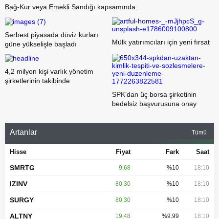
Bağ-Kur veya Emekli Sandığı kapsamında...
Serbest piyasada döviz kurları
Mülk yatırımcıları için yeni fırsat
güne yükselişle başladı
4,2 milyon kişi varlık yönetim
şirketlerinin takibinde
SPK’dan üç borsa şirketinin
bedelsiz başvurusuna onay
Artanlar
Tümü
Hisse
Fiyat
Fark
Saat
SMRTG
9,68
%10
18:10
IZINV
80,30
%10
18:10
SURGY
80,30
%10
18:10
ALTNY
19,48
%9.99
18:10