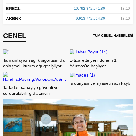
EREGL
10.792.842.541,80
18:10
AKBNK
9.913.742.524,30
18:10
GENEL
TÜM GENEL HABERLERİ
Tamamlayıcı sağlık sigortasında
E-ticarette yeni dönem 1
anlaşmalı kurum ağı genişliyor
Ağustos’ta başlıyor
İş dünyası ve siyasetin acı kaybı
Tarladan sanayiye güvenli ve
sürdürülebilir gıda zinciri