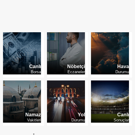
Kademeli emeklilikte son durum
Canlı
Nöbetçi
Hava
Borsa
Eczaneler
Durumu
Namaz
Yol
Canlı
Vakitleri
Durumu
Sonuçlar