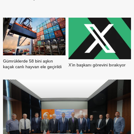
b
Gümrüklerde 58 bini aşkın
X’in başkanı görevini bırakıyor
kaçak canlı hayvan ele geçirildi