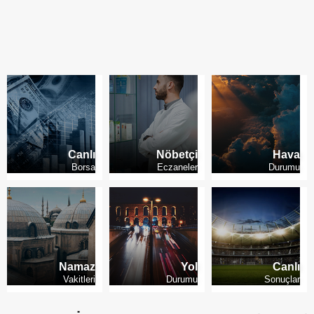
Kademeli emeklilikte son durum
Canlı
Nöbetçi
Hava
Borsa
Eczaneler
Durumu
Namaz
Yol
Canlı
Vakitleri
Durumu
Sonuçlar