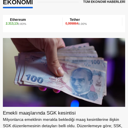
EKONOMİ
TÜM EKONOMİ HABERLERİ
Tether
XRP
0,999864
1,41
0.00%
1.79%
Emekli maaşlarında SGK kesintisi
Milyonlarca emeklinin merakla beklediği maaş kesintilerine ilişkin
SGK düzenlemesinin detayları belli oldu. Düzenlemeye göre; SSK,