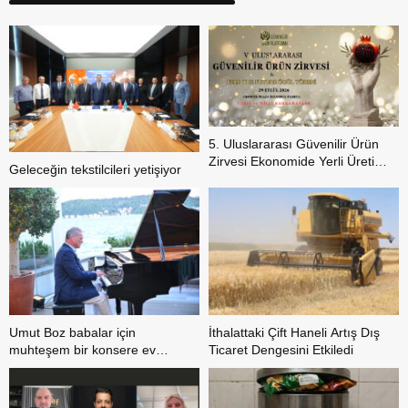
5. Uluslararası Güvenilir Ürün
Zirvesi Ekonomide Yerli Üretim
Geleceğin tekstilcileri yetişiyor
Hareketini Sahneye Çıkarıyor
Umut Boz babalar için
İthalattaki Çift Haneli Artış Dış
muhteşem bir konsere ev
Ticaret Dengesini Etkiledi
sahipliği yaptı