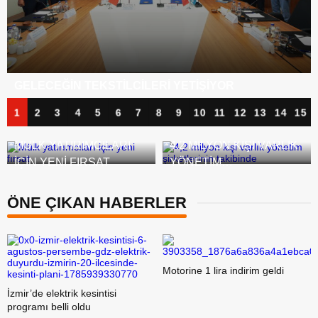
BANKA KÂRLARI ZIRVEDE, KREDI BORÇLARI
TIRMANIŞTA
1
2
3
4
5
6
7
8
9
10
11
12
13
14
15
MÜLK YATIRIMCILARI
4,2 MILYON KIŞI VARLIK
IÇIN YENI FIRSAT
YÖNETIM
ŞIRKETLERININ
TAKIBINDE
ÖNE ÇIKAN HABERLER
Motorine 1 lira indirim geldi