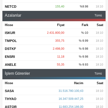
NETCD
155,40
%9.98
18:10
Azalanlar
Tümü
Hisse
Fiyat
Fark
Saat
ISKUR
2.431.800,00
%-10
18:10
TMPOL
355,75
%-9.99
18:10
DSTKF
2.498,00
%-9.98
18:10
ENSRI
11,18
%-9.98
18:10
ANELE
55,35
%-9.93
18:10
İşlem Görenler
Tümü
Hisse
Hacim
Saat
SASA
31.516.780.100,43
18:10
THYAO
16.347.509.447,25
18:10
ASTOR
11.683.254.186,00
18:10