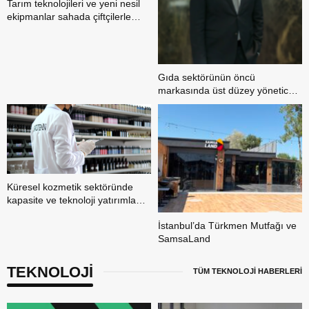
Tarım teknolojileri ve yeni nesil
ekipmanlar sahada çiftçilerle
buluştu
Gıda sektörünün öncü
markasında üst düzey yönetici
ataması
Küresel kozmetik sektöründe
kapasite ve teknoloji yatırımları
öne çıkıyor
İstanbul’da Türkmen Mutfağı ve
SamsaLand
TEKNOLOJİ
TÜM TEKNOLOJİ HABERLERİ