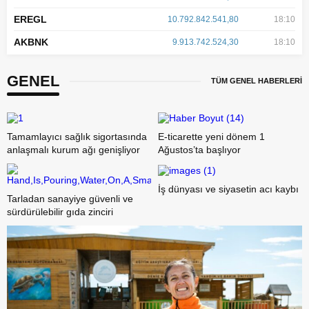
EREGL
10.792.842.541,80
18:10
AKBNK
9.913.742.524,30
18:10
GENEL
TÜM GENEL HABERLERİ
Tamamlayıcı sağlık sigortasında
E-ticarette yeni dönem 1
anlaşmalı kurum ağı genişliyor
Ağustos’ta başlıyor
İş dünyası ve siyasetin acı kaybı
Tarladan sanayiye güvenli ve
sürdürülebilir gıda zinciri