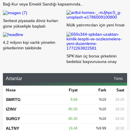
Bağ-Kur veya Emekli Sandığı kapsamında...
Serbest piyasada döviz kurları
Mülk yatırımcıları için yeni fırsat
güne yükselişle başladı
4,2 milyon kişi varlık yönetim
şirketlerinin takibinde
SPK’dan üç borsa şirketinin
bedelsiz başvurusuna onay
Artanlar
Tümü
Hisse
Fiyat
Fark
Saat
SMRTG
9,68
%10
18:10
IZINV
80,30
%10
18:10
SURGY
80,30
%10
18:10
ALTNY
19,48
%9.99
18:10