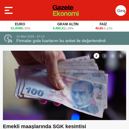
Giriş
Yap
EURO
GRAM ALTIN
FAİZ
53,4598
6.890,41
40,65
0,55%
1,09%
-0,12%
23 Mart 2026 - 07:12
uçtu
Firmalar gıda fuarlarını bu anket ile değerlendirdi
1
2
3
4
5
S
Emekli maaşlarında SGK kesintisi