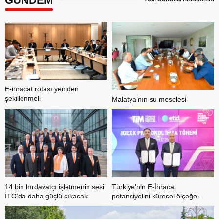
GÜNDEM
E-ihracat rotası yeniden
şekillenmeli
Malatya’nın su meselesi
14 bin hırdavatçı işletmenin sesi
Türkiye’nin E-İhracat
İTO’da daha güçlü çıkacak
potansiyelini küresel ölçeğe
taşıyacak iş birliği