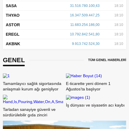
SASA
31.516.780.100,43
18:10
THYAO
16.347.509.447,25
18:10
ASTOR
11.683.254.186,00
18:10
EREGL
10.792.842.541,80
18:10
AKBNK
9.913.742.524,30
18:10
GENEL
TÜM GENEL HABERLERİ
Tamamlayıcı sağlık sigortasında
E-ticarette yeni dönem 1
anlaşmalı kurum ağı genişliyor
Ağustos’ta başlıyor
İş dünyası ve siyasetin acı kaybı
Tarladan sanayiye güvenli ve
sürdürülebilir gıda zinciri