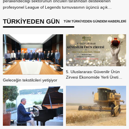
perakendeciliği sektörünün öncüleri tarafından desteklenen
profesyonel League of Legends turnuvasının üçüncü açık
elemesi...
TÜRKİYEDEN GÜNDEM
TÜM TÜRKİYEDEN GÜNDEM HABERLERİ
5. Uluslararası Güvenilir Ürün
Zirvesi Ekonomide Yerli Üretim
Geleceğin tekstilcileri yetişiyor
Hareketini Sahneye Çıkarıyor