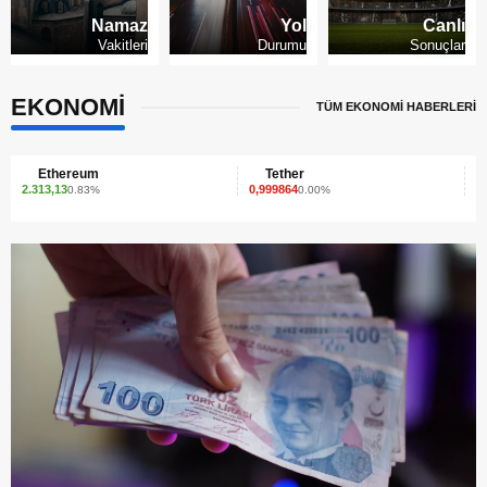
Namaz
Yol
Canlı
Vakitleri
Durumu
Sonuçlar
EKONOMİ
TÜM EKONOMİ HABERLERİ
Tether
XRP
0,999864
1,41
0.00%
1.79%