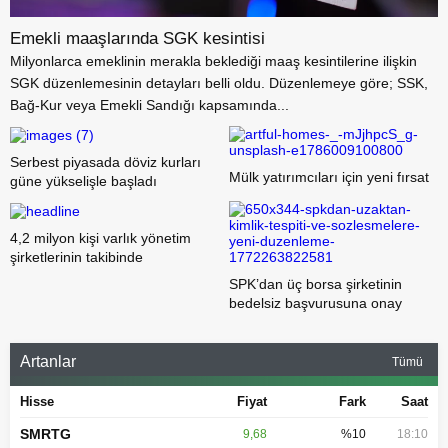
Emekli maaşlarında SGK kesintisi
Milyonlarca emeklinin merakla beklediği maaş kesintilerine ilişkin
SGK düzenlemesinin detayları belli oldu. Düzenlemeye göre; SSK,
Bağ-Kur veya Emekli Sandığı kapsamında...
Serbest piyasada döviz kurları
Mülk yatırımcıları için yeni fırsat
güne yükselişle başladı
4,2 milyon kişi varlık yönetim
şirketlerinin takibinde
SPK’dan üç borsa şirketinin
bedelsiz başvurusuna onay
Artanlar
Tümü
Hisse
Fiyat
Fark
Saat
SMRTG
9,68
%10
18:10