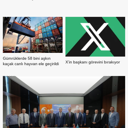
b
Gümrüklerde 58 bini aşkın
X’in başkanı görevini bırakıyor
kaçak canlı hayvan ele geçirildi