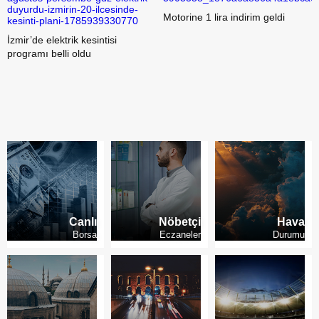
Motorine 1 lira indirim geldi
Kademeli emeklilikte son durum
Canlı
Nöbetçi
Hava
Borsa
Eczaneler
Durumu