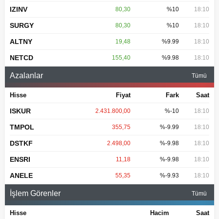
IZINV
80,30
%10
18:10
SURGY
80,30
%10
18:10
ALTNY
19,48
%9.99
18:10
NETCD
155,40
%9.98
18:10
Azalanlar
Tümü
Hisse
Fiyat
Fark
Saat
ISKUR
2.431.800,00
%-10
18:10
TMPOL
355,75
%-9.99
18:10
DSTKF
2.498,00
%-9.98
18:10
ENSRI
11,18
%-9.98
18:10
ANELE
55,35
%-9.93
18:10
İşlem Görenler
Tümü
Hisse
Hacim
Saat