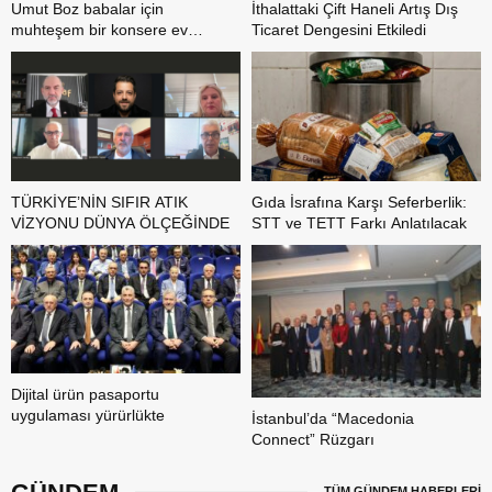
Umut Boz babalar için
İthalattaki Çift Haneli Artış Dış
muhteşem bir konsere ev
Ticaret Dengesini Etkiledi
sahipliği yaptı
TÜRKİYE’NİN SIFIR ATIK
Gıda İsrafına Karşı Seferberlik:
VİZYONU DÜNYA ÖLÇEĞİNDE
STT ve TETT Farkı Anlatılacak
Dijital ürün pasaportu
uygulaması yürürlükte
İstanbul’da “Macedonia
Connect” Rüzgarı
TÜM GÜNDEM HABERLERİ