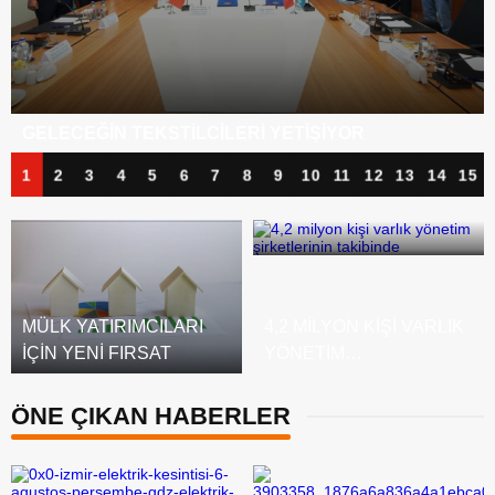
BANKA KÂRLARI ZIRVEDE, KREDI BORÇLARI
TIRMANIŞTA
1
2
3
4
5
6
7
8
9
10
11
12
13
14
15
MÜLK YATIRIMCILARI
4,2 MILYON KIŞI VARLIK
IÇIN YENI FIRSAT
YÖNETIM
ŞIRKETLERININ
TAKIBINDE
ÖNE ÇIKAN HABERLER