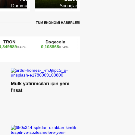
Durumu
Sonuçlar
TÜM EKONOMİ HABERLERİ
Dogecoin
Cardano
Dai
0,108868
0,271312
0,999789
.42%
0.54%
2.73%
0.00%
Mülk yatırımcıları için yeni
fırsat