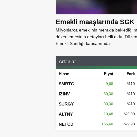
Emekli maaşlarında SGK k
Milyonlarca emeklinin merakla beklediği ma
düzenlemesinin detayları belli oldu. Düz
Emekli Sandığı kapsamında...
Artanlar
Hisse
Fiyat
Fark
SMRTG
9,68
%10
IZINV
80,30
%10
SURGY
80,30
%10
ALTNY
19,48
%9.99
NETCD
155,40
%9.98