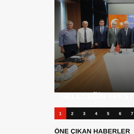
BANKA KÂRLARI Z
TIŞIYOR
BORÇLARI TIRMAN
1
2
3
4
5
6
7
ÖNE ÇIKAN HABERLER