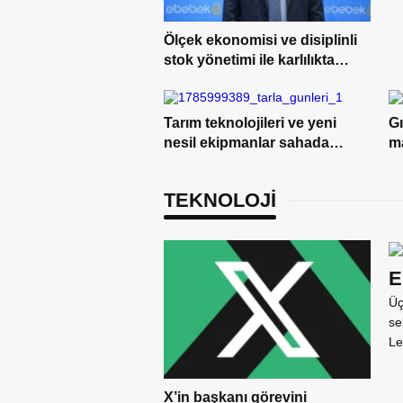
Ölçek ekonomisi ve disiplinli
stok yönetimi ile karlılıkta
yükseliş trendi
Tarım teknolojileri ve yeni
G
nesil ekipmanlar sahada
m
çiftçilerle buluştu
yö
TEKNOLOJİ
E
Üç
se
Le
X’in başkanı görevini