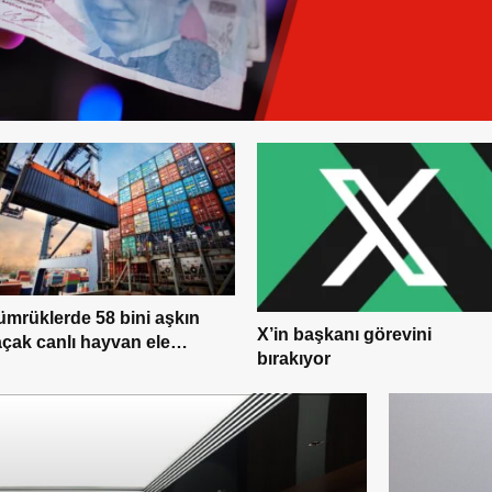
mrüklerde 58 bini aşkın
X’in başkanı görevini
çak canlı hayvan ele
bırakıyor
çirildi