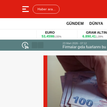
Haber ara...
GÜNDEM
DÜNYA
EURO
GRAM ALTIN
53,4598
6.890,41
40
0,55%
1,09%
23 Mart 2026 - 07:12
Firmalar gıda fuarlarını bu anket ile
den