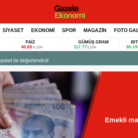
SİYASET
EKONOMİ
SPOR
MAGAZİN
FOTO GA
FAİZ
GÜMÜŞ GRAM
BITCOIN
,65
117,77
80.155,00
-0,12%
3,23%
0,36%
 değerlendirdi
Emekli maaş