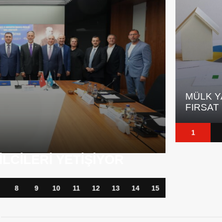
MÜLK YATIRIMCILARI IÇIN YENI
4,2 MIL
FIRSAT
ŞIRKET
1
IRVEDE, KREDI
IŞTA
ALTIND
8
9
10
11
12
13
14
15