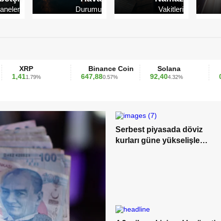
aneler
Durumu
Vakitleri
P
Binance Coin
Solana
TRON
647,88
92,40
0,349589
.79%
0.57%
4.32%
0
Serbest piyasada döviz
kurları güne yükselişle
başladı