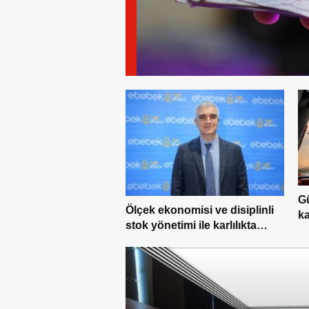
Gü
Ölçek ekonomisi ve disiplinli
ka
stok yönetimi ile karlılıkta
ge
yükseliş trendi