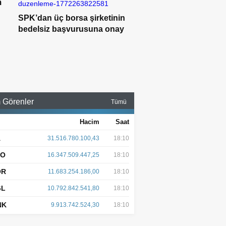
m
SPK’dan üç borsa şirketinin
bedelsiz başvurusuna onay
 Görenler
Tümü
Hacim
Saat
A
31.516.780.100,43
18:10
AO
16.347.509.447,25
18:10
OR
11.683.254.186,00
18:10
GL
10.792.842.541,80
18:10
NK
9.913.742.524,30
18:10