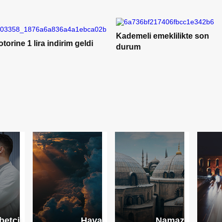
demeli emeklilikte son
Quick Sigorta Borsa
urum
İstanbul’da işleme başladı
betçi
Hava
Namaz