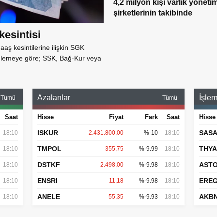
4,2 milyon kişi varlık yöneti
şirketlerinin takibinde
esintisi
aş kesintilerine ilişkin SGK
enlemeye göre; SSK, Bağ-Kur veya
Azalanlar
İşlem
Tümü
Tümü
Saat
Hisse
Fiyat
Fark
Saat
Hisse
ISKUR
SAS
18:10
2.431.800,00
%-10
18:10
TMPOL
THY
18:10
355,75
%-9.99
18:10
DSTKF
AST
18:10
2.498,00
%-9.98
18:10
ENSRI
ERE
18:10
11,18
%-9.98
18:10
ANELE
AKB
18:10
55,35
%-9.93
18:10