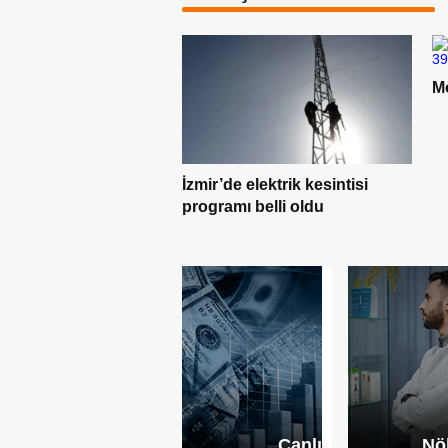
Ka
Motorine 1 lira indirim geldi
d
elektrik kesintisi
belli oldu
Canlı
Nö