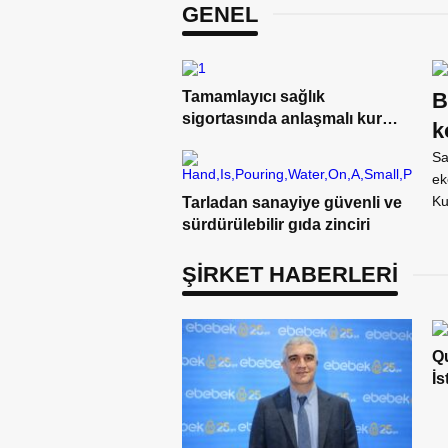
GENEL
Tamamlayıcı sağlık
B
sigortasında anlaşmalı kurum
k
ağı genişliyor
Sa
ek
Ku
Tarladan sanayiye güvenli ve
sürdürülebilir gıda zinciri
ŞİRKET HABERLERİ
Q
İs