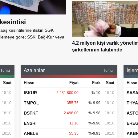
esintisi
aş kesintilerine ilişkin SGK
enlemeye göre; SSK, Bağ-Kur veya
4,2 milyon kişi varlık yöneti
şirketlerinin takibinde
Azalanlar
İşlem
Tümü
Tümü
Saat
Hisse
Fiyat
Fark
Saat
Hisse
ISKUR
SAS
18:10
2.431.800,00
%-10
18:10
TMPOL
THY
18:10
355,75
%-9.99
18:10
DSTKF
AST
18:10
2.498,00
%-9.98
18:10
ENSRI
ERE
18:10
11,18
%-9.98
18:10
ANELE
AKB
18:10
55,35
%-9.93
18:10