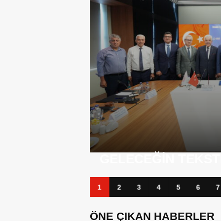
BANKA KÂRLARI Z
TIŞIYOR
BORÇLARI TIRMAN
1
2
3
4
5
6
7
ÖNE ÇIKAN HABERLER