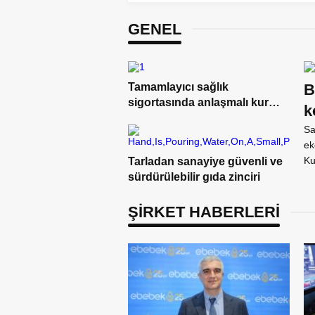
GENEL
Tamamlayıcı sağlık
B
sigortasında anlaşmalı kurum
k
ağı genişliyor
Sa
ek
Ku
Tarladan sanayiye güvenli ve
sürdürülebilir gıda zinciri
ŞİRKET HABERLERİ