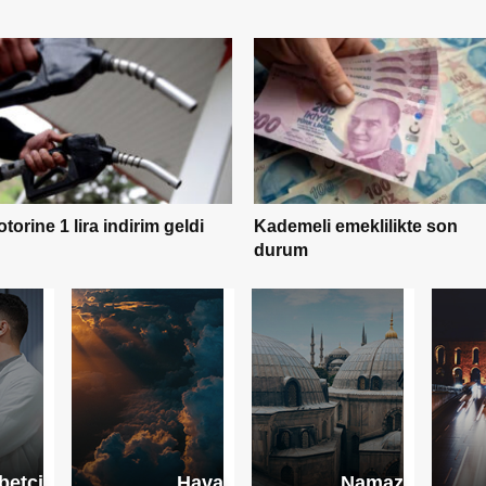
Quick Sigorta Borsa
İstanbul’da işleme başladı
demeli emeklilikte son
urum
betçi
Hava
Namaz