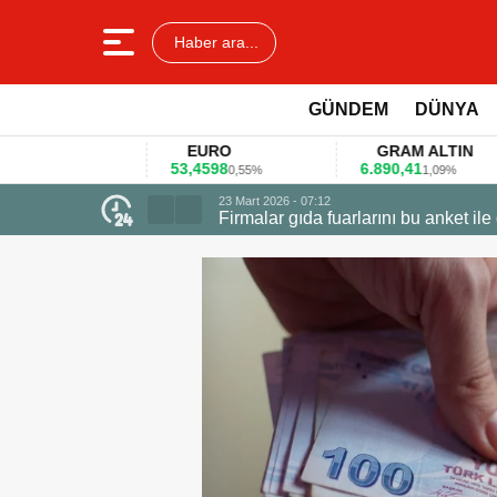
Haber ara...
GÜNDEM
DÜNYA
EURO
GRAM ALTIN
53,4598
6.890,41
40
0,55%
1,09%
23 Mart 2026 - 07:12
Firmalar gıda fuarlarını bu anket ile
den