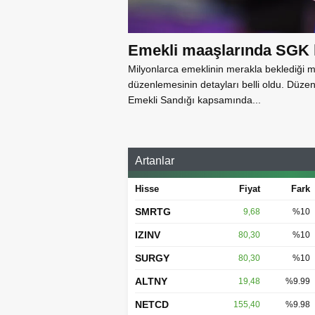
Emekli maaşlarında SGK k
Milyonlarca emeklinin merakla beklediği ma
düzenlemesinin detayları belli oldu. Düz
Emekli Sandığı kapsamında...
Artanlar
Hisse
Fiyat
Fark
SMRTG
9,68
%10
IZINV
80,30
%10
SURGY
80,30
%10
ALTNY
19,48
%9.99
NETCD
155,40
%9.98