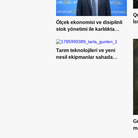
Q
İs
Ölçek ekonomisi ve disiplinli
stok yönetimi ile karlılıkta
yükseliş trendi
Tarım teknolojileri ve yeni
nesil ekipmanlar sahada
çiftçilerle buluştu
G
m
yö