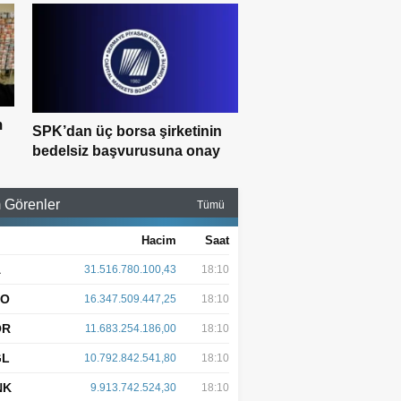
m
SPK’dan üç borsa şirketinin
bedelsiz başvurusuna onay
 Görenler
Tümü
Hacim
Saat
A
31.516.780.100,43
18:10
AO
16.347.509.447,25
18:10
OR
11.683.254.186,00
18:10
GL
10.792.842.541,80
18:10
NK
9.913.742.524,30
18:10