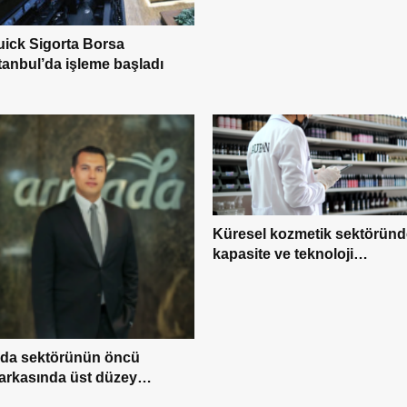
uick Sigorta Borsa
tanbul’da işleme başladı
Küresel kozmetik sektöründ
kapasite ve teknoloji
yatırımları öne çıkıyor
ıda sektörünün öncü
arkasında üst düzey
netici ataması