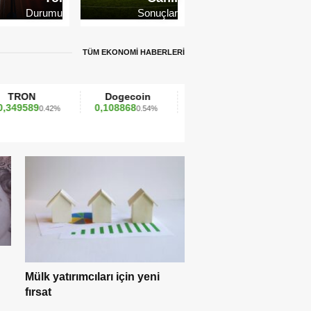
Durumu
Sonuçlar
TÜM EKONOMİ HABERLERİ
Dogecoin
Cardano
Dai
0,108868
0,271312
0,999789
2%
0.54%
2.73%
0.00%
Mülk yatırımcıları için yeni
fırsat