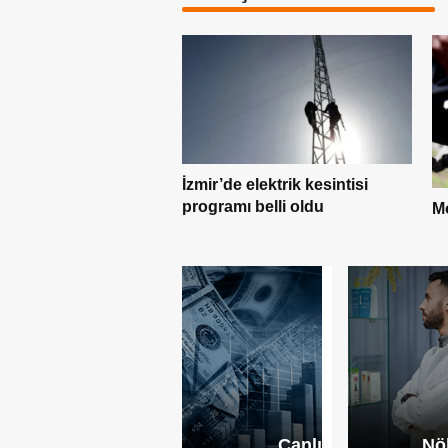
elektrik kesintisi
belli oldu
Motorine 1 lira indirim geldi
Ka
d
Canlı
Nö