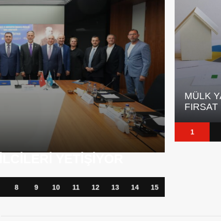
MÜLK YATIRIMCILARI IÇIN YENI
4,2 MIL
FIRSAT
ŞIRKET
1
IRVEDE, KREDI
IŞTA
ALTIND
8
9
10
11
12
13
14
15