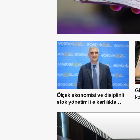
Gü
Ölçek ekonomisi ve disiplinli
ka
stok yönetimi ile karlılıkta
ge
yükseliş trendi