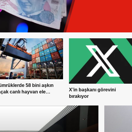
mrüklerde 58 bini aşkın
X’in başkanı görevini
çak canlı hayvan ele
bırakıyor
çirildi