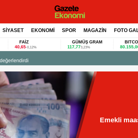
SİYASET
EKONOMİ
SPOR
MAGAZİN
FOTO GA
FAİZ
GÜMÜŞ GRAM
BITCOIN
,65
117,77
80.155,00
-0,12%
3,23%
0,36%
 değerlendirdi
Emekli maaş