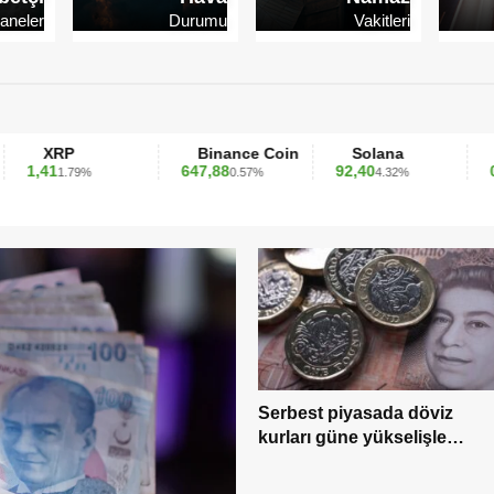
aneler
Durumu
Vakitleri
Binance Coin
Solana
TRON
647,88
92,40
0,349589
%
0.57%
4.32%
0.4
Serbest piyasada döviz
kurları güne yükselişle
başladı