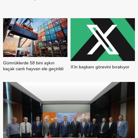
b
Gümrüklerde 58 bini aşkın
X’in başkanı görevini bırakıyor
kaçak canlı hayvan ele geçirildi