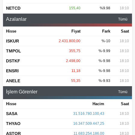
NETCD
155,40
%9.98
18:10
Azalanlar
Tümü
Hisse
Fiyat
Fark
Saat
ISKUR
2.431.800,00
%-10
18:10
TMPOL
355,75
%-9.99
18:10
DSTKF
2.498,00
%-9.98
18:10
ENSRI
11,18
%-9.98
18:10
ANELE
55,35
%-9.93
18:10
İşlem Görenler
Tümü
Hisse
Hacim
Saat
SASA
31.516.780.100,43
18:10
THYAO
16.347.509.447,25
18:10
ASTOR
11.683.254.186,00
18:10