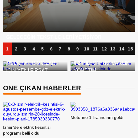
BANKA KÂRLARI ZIRVEDE, KREDI BORÇLARI
TIRMANIŞTA
1
2
3
4
5
6
7
8
9
10
11
12
13
14
15
MÜLK YATIRIMCILARI
4,2 MILYON KIŞI VARLIK
IÇIN YENI FIRSAT
YÖNETIM
ŞIRKETLERININ
TAKIBINDE
ÖNE ÇIKAN HABERLER
Motorine 1 lira indirim geldi