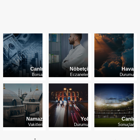
Kademeli emeklilikte son durum
Canlı
Nöbetçi
Hava
Borsa
Eczaneler
Durumu
Namaz
Yol
Canlı
Vakitleri
Durumu
Sonuçlar