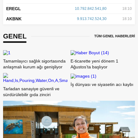
EREGL
10.792.842.541,80
18:10
AKBNK
9.913.742.524,30
18:10
GENEL
TÜM GENEL HABERLERİ
Tamamlayıcı sağlık sigortasında
E-ticarette yeni dönem 1
anlaşmalı kurum ağı genişliyor
Ağustos’ta başlıyor
İş dünyası ve siyasetin acı kaybı
Tarladan sanayiye güvenli ve
sürdürülebilir gıda zinciri