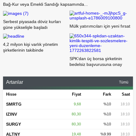
Bağ-Kur veya Emekli Sandığı kapsamında...
Serbest piyasada döviz kurları
Mülk yatırımcıları için yeni fırsat
güne yükselişle başladı
4,2 milyon kişi varlık yönetim
şirketlerinin takibinde
SPK’dan üç borsa şirketinin
bedelsiz başvurusuna onay
Artanlar
Tümü
Hisse
Fiyat
Fark
Saat
SMRTG
9,68
%10
18:10
IZINV
80,30
%10
18:10
SURGY
80,30
%10
18:10
ALTNY
19,48
%9.99
18:10