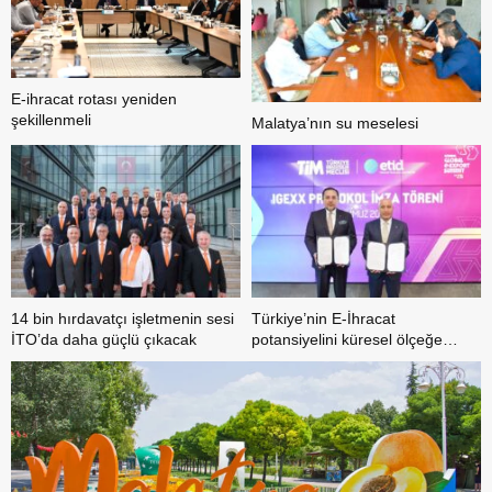
E-ihracat rotası yeniden
şekillenmeli
Malatya’nın su meselesi
14 bin hırdavatçı işletmenin sesi
Türkiye’nin E-İhracat
İTO’da daha güçlü çıkacak
potansiyelini küresel ölçeğe
taşıyacak iş birliği