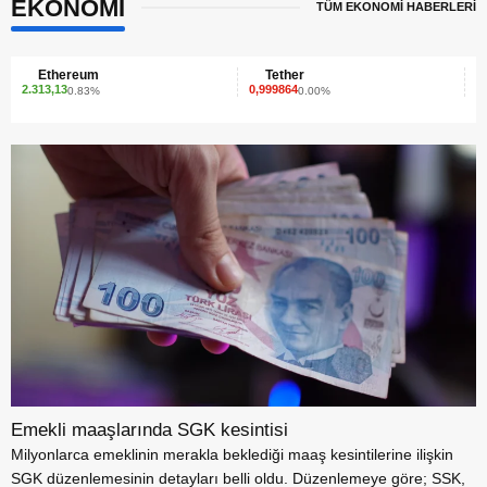
EKONOMİ
TÜM EKONOMİ HABERLERİ
Tether
XRP
0,999864
1,41
0.00%
1.79%
Emekli maaşlarında SGK kesintisi
Milyonlarca emeklinin merakla beklediği maaş kesintilerine ilişkin
SGK düzenlemesinin detayları belli oldu. Düzenlemeye göre; SSK,