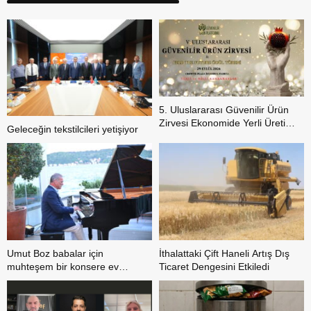
5. Uluslararası Güvenilir Ürün
Zirvesi Ekonomide Yerli Üretim
Geleceğin tekstilcileri yetişiyor
Hareketini Sahneye Çıkarıyor
Umut Boz babalar için
İthalattaki Çift Haneli Artış Dış
muhteşem bir konsere ev
Ticaret Dengesini Etkiledi
sahipliği yaptı