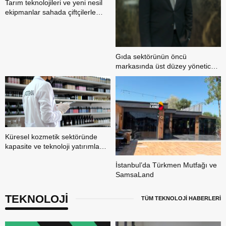
Tarım teknolojileri ve yeni nesil
ekipmanlar sahada çiftçilerle
buluştu
Gıda sektörünün öncü
markasında üst düzey yönetici
ataması
Küresel kozmetik sektöründe
kapasite ve teknoloji yatırımları
öne çıkıyor
İstanbul’da Türkmen Mutfağı ve
SamsaLand
TEKNOLOJİ
TÜM TEKNOLOJİ HABERLERİ